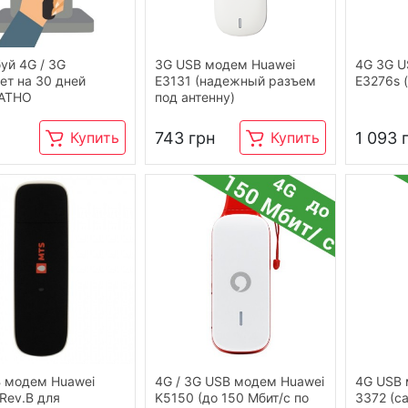
уй 4G / 3G
3G USB модем Huawei
4G 3G U
ет на 30 дней
E3131 (надежный разъем
E3276s 
АТНО
под антенну)
743 грн
1 093 
Купить
Купить
 модем Huawei
4G / 3G USB модем Huawei
4G USB 
Rev.B для
K5150 (до 150 Мбит/с по
3372 (с