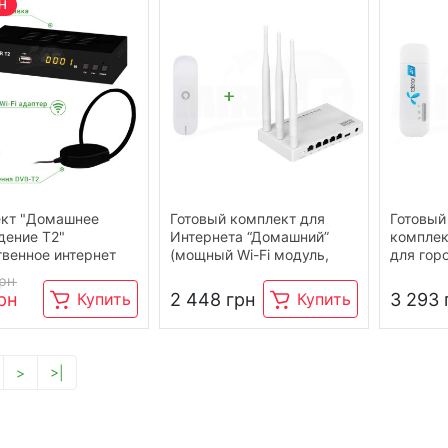
РН
кт "Домашнее
Готовый комплект для
Готовый
дение Т2"
Интернета “Домашний”
комплек
твенное интернет
(мощный Wi-Fi модуль,
для гор
роутер Netis + модем
и антен
грн
Huawei)
переход
рн
2 448 грн
3 293 
Купить
Купить
LTE
>
>|