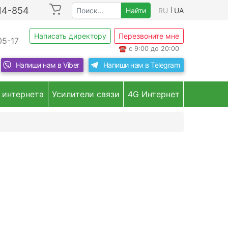
214-854
Найти
RU
UA
Написать директору
Перезвоните мне
05-17
☎
с 9:00 до 20:00
Напиши нам в
Viber
Напиши нам в
Telegram
 интернета
Усилители связи
4G Интернет