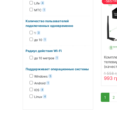
-565 Г
Life
4
МТС
1
Количество пользователей
подключенных одновременно
1
3
до 10
1
Радиус действия Wi-Fi
Компле
до 10 метров
1
телеви
(качес
Поддерживает операционные системы
ТВ)
1 558 
Windows
5
993 г
Android
1
IOS
4
Linux
4
1
2