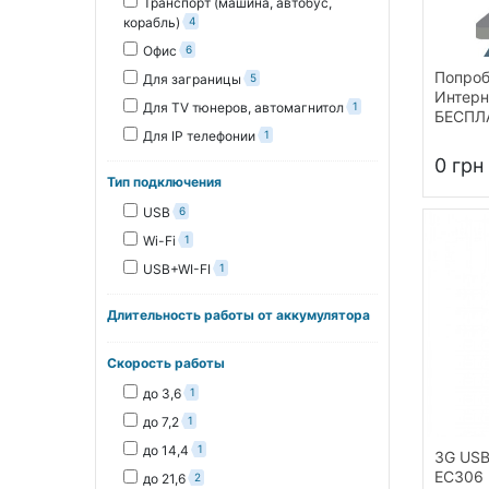
Транспорт (машина, автобус,
корабль)
4
Офис
6
Попроб
Для заграницы
5
Интерн
Для TV тюнеров, автомагнитол
1
БЕСПЛ
Для IP телефонии
1
0 грн
Тип подключения
USB
6
Wi-Fi
1
USB+WI-FI
1
Длительность работы от аккумулятора
Скорость работы
до 3,6
1
до 7,2
1
до 14,4
1
3G USB
EC306 
до 21,6
2