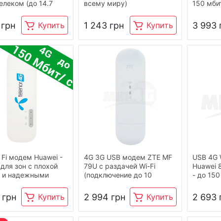
елеком (до 14.7
всему миру)
150 мбит
)
 грн
1 243 грн
3 993 
Купить
Купить
 Fi модем Huawei -
4G 3G USB модем ZTE MF
USB 4G 
(для зон с плохой
79U с раздачей Wi-Fi
Huawei 
 и надежными
(подключение до 10
- до 150
ами для
устройств, до 150 Мбит/с)
одновре
ающих антенн) 4G /
4G / 3G / LTE
устройс
 грн
2 994 грн
2 693 
Купить
Купить
E