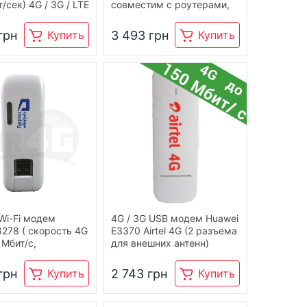
/сек) 4G / 3G / LTE
совместим с роутерами,
чип Hisilicon 2153M)
грн
3 493 грн
Купить
Купить
Wi-Fi модем
4G / 3G USB модем Huawei
8278 ( скорость 4G
E3370 Airtel 4G (2 разъема
 Мбит/с,
для внешних антенн)
менно до 16
тв)
грн
2 743 грн
Купить
Купить