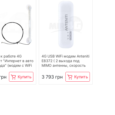
 к работе 4G
4G USB WiFi модем Anteniti
т "Интернет в авто
E8372 ( 2 выхода под
ода" (модем с WiFi
MIMO антенны, скорость
ной, кабелем и
до 150 Мбит/сек)
ником) 4G / 3G /
грн
3 793 грн
Купить
Купить