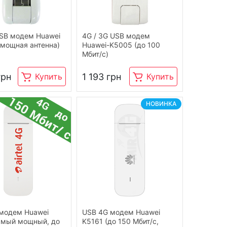
SB модем Huawei
4G / 3G USB модем
(мощная антенна)
Huawei-K5005 (до 100
Мбит/с)
грн
1 193 грн
Купить
Купить
НОВИНКА
модем Huawei
USB 4G модем Huawei
амый мощный, до
K5161 (до 150 Мбит/с,