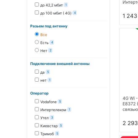
Интерт
до 42,2 мбит
1
Мбит/с
до 100 мбит ( 4G)
4
1 243
Разьем под антенну
Все
Есть
4
Нет
2
Подключение внешней антенны
да
5
нет
1
Оператор
4G Wi -
Vodafone
5
E8372 
связью
Интертелеком
1
разъем
Утел
3
усилив
2 293
3G / LT
Киевстар
5
Тримоб
5