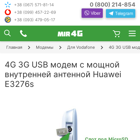
0 (800) 214-854
+38 (067) 571-81-14
+38 (099) 457-22-69
Viber
Telegram
+38 (093) 479-05-17
×
ПОДОБРАТЬ ИНТЕРНЕТ С ИН
ЖЕНЕРОМ-
КОНСУЛЬТАНТОМ
Главная
Модемы
Для Vodafone
4G 3G USB мод
Шаг 1
Чтобы выбрать лучшего оператора и
следую
оборудование, ответьте, пожалуйста, на
Шаг 2
4G 3G USB модем с мощной
щие вопросы:
В каком населенном пункте Вы хотите
внутренней антенной Huawei
Шаг 3
пользоваться Интернетом?
E3276s
Шаг 4