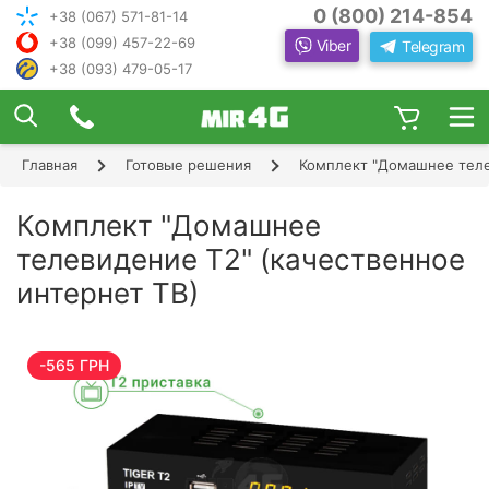
0 (800) 214-854
+38 (067) 571-81-14
+38 (099) 457-22-69
Viber
Telegram
+38 (093) 479-05-17
×
ПОДОБРАТЬ ИНТЕРНЕТ С ИН
ЖЕНЕРОМ-
КОНСУЛЬТАНТОМ
Главная
Готовые решения
Комплект "Домашнее теле
Шаг 1
Чтобы выбрать лучшего оператора и
следую
оборудование, ответьте, пожалуйста, на
Шаг 2
Комплект "Домашнее
щие вопросы:
В каком населенном пункте Вы хотите
телевидение Т2" (качественное
Шаг 3
пользоваться Интернетом?
интернет ТВ)
Шаг 4
-565 ГРН