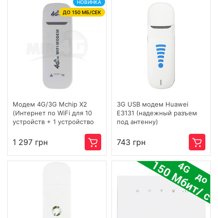
НОВИНКА
ДО 150 МБ/СЕК
Модем 4G/3G Mchip X2
3G USB модем Huawei
(Интернет по WiFi для 10
E3131 (надежный разъем
устройств + 1 устройство
под антенну)
по USB)
1 297 грн
743 грн