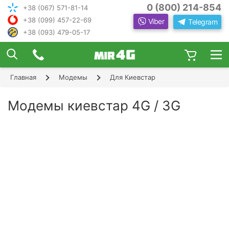
0 (800) 214-854
+38 (067) 571-81-14
+38 (099) 457-22-69
Viber
Telegram
+38 (093) 479-05-17
×
ПОДОБРАТЬ ИНТЕРНЕТ С ИН
ЖЕНЕРОМ-
КОНСУЛЬТАНТОМ
Главная
Модемы
Для Киевстар
Шаг 1
Чтобы выбрать лучшего оператора и
следую
оборудование, ответьте, пожалуйста, на
Шаг 2
Модемы киевстар 4G / 3G
щие вопросы:
В каком населенном пункте Вы хотите
Шаг 3
пользоваться Интернетом?
Шаг 4