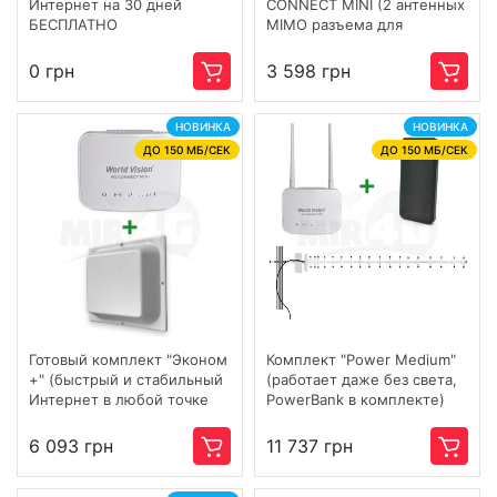
Интернет на 30 дней
CONNECT MINI (2 антенных
БЕСПЛАТНО
MIMO разъема для
подключения внешних
антенн)
0 грн
3 598 грн
НОВИНКА
НОВИНКА
ДО 150 МБ/СЕК
ДО 150 МБ/СЕК
Готовый комплект "Эконом
Комплект "Power Medium"
+" (быстрый и стабильный
(работает даже без света,
Интернет в любой точке
PowerBank в комплекте)
Украины и для большого
количества подключений)
6 093 грн
11 737 грн