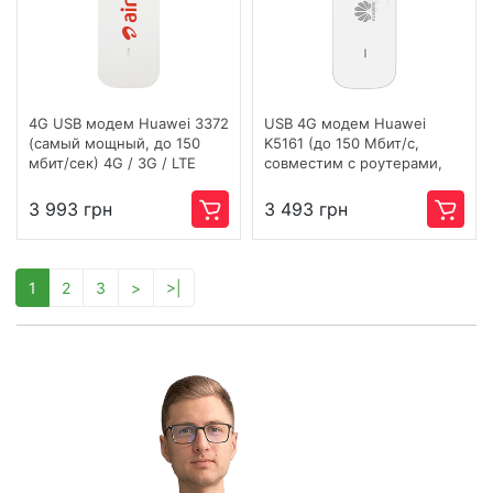
4G USB модем Huawei 3372
USB 4G модем Huawei
(самый мощный, до 150
K5161 (до 150 Мбит/с,
мбит/сек) 4G / 3G / LTE
совместим с роутерами,
чип Hisilicon 2153M)
3 993 грн
3 493 грн
1
2
3
>
>|