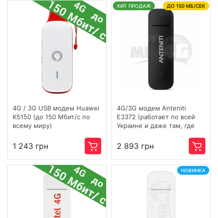
ХИТ ПРОДАЖ
ДО 150 МБ/СЕК
4G / 3G USB модем Huawei
4G/3G модем Anteniti
K5150 (до 150 Мбит/с по
E3372 (работает по всей
всему миру)
Украине и даже там, где
сигнал плохой)
1 243 грн
2 893 грн
НОВИНКА