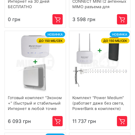
Интернет на 30 дней
CONNECT MINI (2 антенных
БЕСПЛАТНО
MIMO разъема для
подключения внешних
антенн)
0 грн
3 598 грн
НОВИНКА
НОВИНКА
ДО 150 МБ/СЕК
ДО 150 МБ/СЕК
Готовый комплект "Эконом
Комплект "Power Medium"
+" (быстрый и стабильный
(работает даже без света,
Интернет в любой точке
PowerBank в комплекте)
Украины и для большого
количества подключений)
6 093 грн
11 737 грн