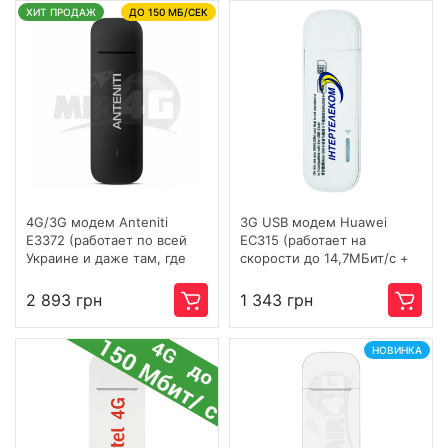
ХИТ ПРОДАЖ
ДО 150 МБ/СЕК
4G/3G модем Anteniti
3G USB модем Huawei
E3372 (работает по всей
EC315 (работает на
Украине и даже там, где
скорости до 14,7МБит/с +
сигнал плохой)
Wi-Fi)
2 893 грн
1 343 грн
НОВИНКА