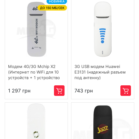
НОВИНКА
ДО 150 МБ/СЕК
Модем 4G/3G Mchip X2
3G USB модем Huawei
(Интернет по WiFi для 10
E3131 (надежный разъем
устройств + 1 устройство
под антенну)
по USB)
1 297 грн
743 грн