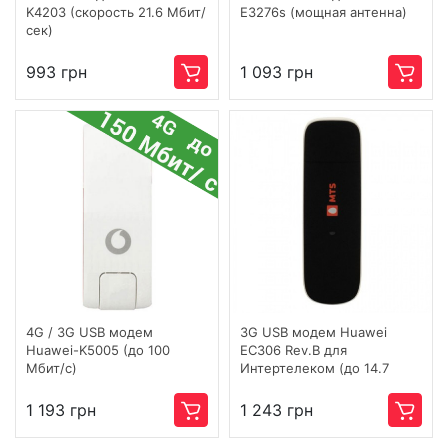
K4203 (скорость 21.6 Мбит/
E3276s (мощная антенна)
сек)
993 грн
1 093 грн
4G / 3G USB модем
3G USB модем Huawei
Huawei-K5005 (до 100
EC306 Rev.B для
Мбит/с)
Интертелеком (до 14.7
Мбит/с)
1 193 грн
1 243 грн