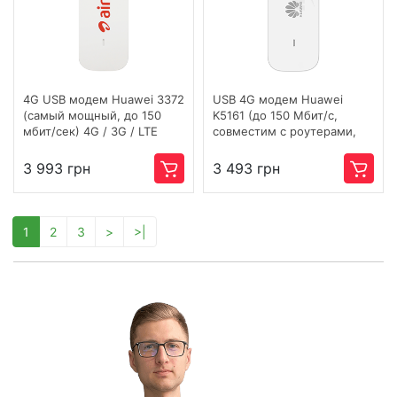
4G USB модем Huawei 3372
USB 4G модем Huawei
(самый мощный, до 150
K5161 (до 150 Мбит/с,
мбит/сек) 4G / 3G / LTE
совместим с роутерами,
чип Hisilicon 2153M)
3 993 грн
3 493 грн
1
2
3
>
>|