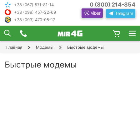
0 (800) 214-854
+38 (067) 571-81-14
+38 (099) 457-22-69
Viber
Telegram
+38 (093) 479-05-17
×
ПОДОБРАТЬ ИНТЕРНЕТ С ИН
ЖЕНЕРОМ-
КОНСУЛЬТАНТОМ
Главная
Модемы
Быстрые модемы
Шаг 1
Чтобы выбрать лучшего оператора и
следую
оборудование, ответьте, пожалуйста, на
Шаг 2
Быстрые модемы
щие вопросы:
В каком населенном пункте Вы хотите
Шаг 3
пользоваться Интернетом?
Шаг 4