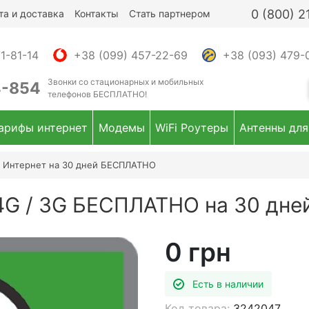
0 (800) 
та и доставка
Контакты
Стать партнером
1-81-14
+38 (099) 457-22-69
+38 (093) 479-
Звонки
со стационарных и мобильных
4-854
телефонов
БЕСПЛАТНО!
арифы интернет
Модемы
WiFi Роутеры
Антенны для
G Интернет на 30 дней БЕСПЛАТНО
4G / 3G БЕСПЛАТНО на 30 дне
0 грн
Есть в наличии
Код товара:
3242047