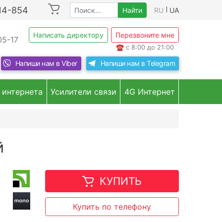
214-854
Найти
RU
UA
Написать директору
Перезвоните мне
05-17
☎
с 8:00 до 21:00
Напиши нам в
Viber
Напиши нам в
Telegram
 интернета
Усилители связи
4G Интернет
й
КУПИТЬ
Купить по телефону