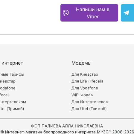
Напиши нам в
Viber
 интернет
Модемы
тные Тарифы
Для Киевстар
иевстар
Для Life (lifecell)
odafone
Для Vodafone
fecell
WiFi модем
Интертелеком
Для Интертелеком
tel (Тримоб)
Для Utel (Тримоб)
ФОП ПАЛИЕВА АЛЛА НИКОЛАЕВНА
© Интернет-магазин беспроводного интернета Mir3G™ 2008-2026