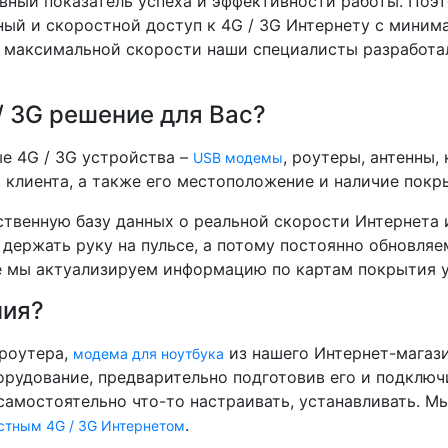
авный показатель успеха и эффективности работы. Поэт
ный и скоростной доступ к 4G / 3G Интернету с мини
 максимальной скорости наши специалисты разработа
 3G решение для Вас?
е 4G / 3G устройства –
, роутеры, антенны,
USB модемы
клиента, а также его местоположение и наличие покры
твенную базу данных о реальной скорости Интернета и
держать руку на пульсе, а потому постоянно обновляем
е мы актуализируем информацию по картам покрытия 
ния?
роутера,
из нашего Интернет-магази
модема для ноутбука
рудование, предварительно подготовив его и подключ
 самостоятельно что-то настраивать, устанавливать. Мы
.
стным 4G / 3G Интернетом