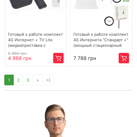
Готовый к работе комплект
Готовый к работе комплект
4G Интернет + TV Lite
4G Интернета "Стандарт +"
(медиаприставка с
(мощный стационарный
дистанционным
роутер с антенной,
5 486 грн
управлением и модем) 4G
кабелем и переходником)
4 988 грн
7 788 грн
/ 3G / LTE
4G / 3G / LTE
1
2
3
>
>|