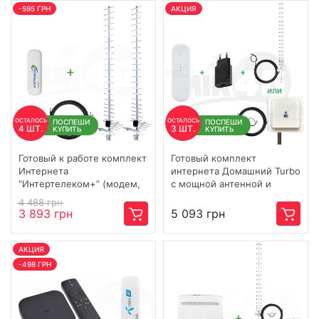
-595 ГРН
АКЦИЯ
ОСТАЛОСЬ
ОСТАЛОСЬ
ПОСПЕШИ
ПОСПЕШИ
4 ШТ.
3 ШТ.
КУПИТЬ
КУПИТЬ
Готовый к работе комплект
Готовый комплект
Интернета
интернета Домашний Turbo
“Интертелеком+” (модем,
с мощной антенной и
сверхмощная антенна 36
безлимитным тарифом:
4 488 грн
дБи, кабель, переходник)
ZTE MF79 c Wi-Fi 4G / 3G /
3 893 грн
5 093 грн
LTE
АКЦИЯ
-498 ГРН