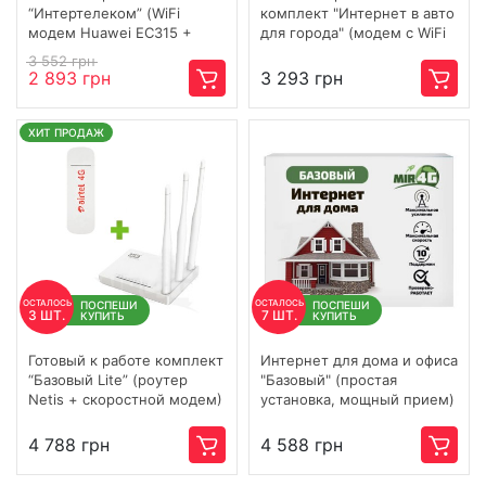
“Интертелеком” (WiFi
комплект "Интернет в авто
модем Huawei EC315 +
для города" (модем с WiFi
антенна 24 дБи + кабель +
и антенной, кабелем и
3 552 грн
переходник)
переходником) 4G / 3G /
2 893 грн
3 293 грн
LTE
ХИТ ПРОДАЖ
ОСТАЛОСЬ
ОСТАЛОСЬ
ПОСПЕШИ
ПОСПЕШИ
3 ШТ.
7 ШТ.
КУПИТЬ
КУПИТЬ
Готовый к работе комплект
Интернет для дома и офиса
“Базовый Lite” (роутер
"Базовый" (простая
Netis + скоростной модем)
установка, мощный прием)
4G / 3G / LTE
4G / 3G / LTE
4 788 грн
4 588 грн