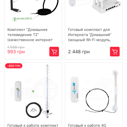
Комплект "Домашнее
Готовый комплект для
телевидение Т2"
Интернета “Домашний”
(качественное интернет
(мощный Wi-Fi модуль,
ТВ)
роутер Netis + модем
1 558 грн
Huawei)
993 грн
2 448 грн
-659 ГРН
Готовый к работе комплект
Готовый к работе 4G