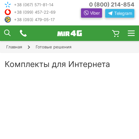
0 (800) 214-854
+38 (067) 571-81-14
+38 (099) 457-22-69
Viber
Telegram
+38 (093) 479-05-17
×
ПОДОБРАТЬ ИНТЕРНЕТ С ИН
ЖЕНЕРОМ-
КОНСУЛЬТАНТОМ
Главная
Готовые решения
Шаг 1
Чтобы выбрать лучшего оператора и
следую
оборудование, ответьте, пожалуйста, на
Шаг 2
Комплекты для Интернета
щие вопросы:
В каком населенном пункте Вы хотите
Шаг 3
пользоваться Интернетом?
Шаг 4