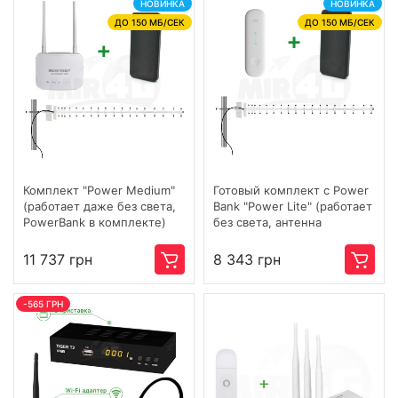
НОВИНКА
НОВИНКА
ДО 150 МБ/СЕК
ДО 150 МБ/СЕК
Комплект "Power Medium"
Готовый комплект c Power
(работает даже без света,
Bank "Power Lite" (работает
PowerBank в комплекте)
без света, антенна
способна обеспечить
прием с БС на расстоянии
11 737 грн
8 343 грн
до 20 км) Wi-Fi / 4G / 3G /
LTE
-565 ГРН