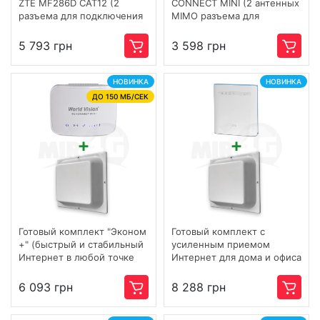
ZTE MF286D CAT12 (2
CONNECT MINI (2 антенных
разъема для подключения
MIMO разъема для
внешней антенны,
подключения внешних
скорость до 600 Мбит/с)
антенн)
5 793 грн
3 598 грн
НОВИНКА
НОВИНКА
ДО 150 МБ/СЕК
Готовый комплект "Эконом
Готовый комплект с
+" (быстрый и стабильный
усиленным приемом
Интернет в любой точке
Интернет для дома и офиса
Украины и для большого
"Скорость +" (простой в
количества подключений)
установке, обеспечивает
6 093 грн
8 288 грн
скорость до 600 мбит) Wi-
Fi / 4G / 3G / LTE