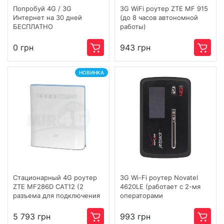
Попробуй 4G / 3G
3G WiFi роутер ZTE MF 915
Интернет на 30 дней
(до 8 часов автономной
БЕСПЛАТНО
работы)
0 грн
943 грн
НОВИНКА
Cтационарный 4G роутер
3G Wi-Fi роутер Novatel
ZTE MF286D CAT12 (2
4620LE (работает с 2-мя
разъема для подключения
операторами
внешней антенны,
одновременно)
скорость до 600 Мбит/с)
5 793 грн
993 грн