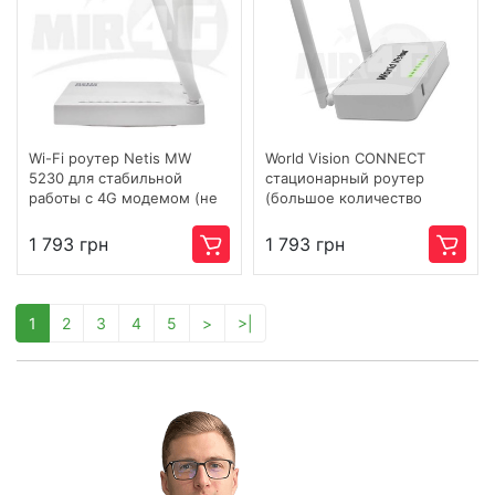
Wi-Fi роутер Netis MW
World Vision CONNECT
5230 для стабильной
стационарный роутер
работы с 4G модемом (не
(большое количество
режет скорость по Wi-Fi)
подключений, скорость до
4G / 3G / LTE
150 Мбит/с)
1 793 грн
1 793 грн
1
2
3
4
5
>
>|