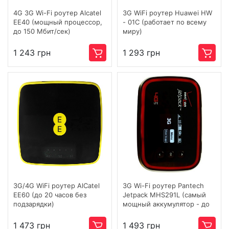
4G 3G Wi-Fi роутер Alcatel
3G WiFi роутер Huawei HW
EE40 (мощный процессор,
- 01C (работает по всему
до 150 Мбит/сек)
миру)
1 243 грн
1 293 грн
3G/4G WiFi роутер AlCatel
3G Wi-Fi роутер Pantech
EE60 (до 20 часов без
Jetpack MHS291L (самый
подзарядки)
мощный аккумулятор - до
15 часов работы)
1 473 грн
1 493 грн