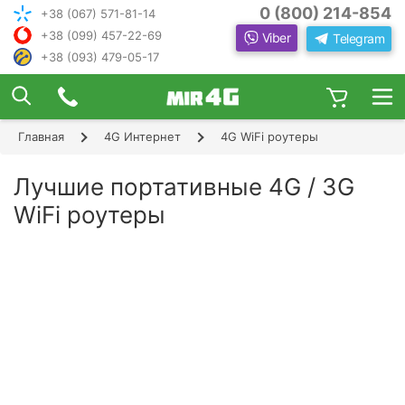
0 (800) 214-854
+38 (067) 571-81-14
+38 (099) 457-22-69
Viber
Telegram
+38 (093) 479-05-17
×
ПОДОБРАТЬ ИНТЕРНЕТ С ИН
ЖЕНЕРОМ-
КОНСУЛЬТАНТОМ
Главная
4G Интернет
4G WiFi роутеры
Шаг 1
Чтобы выбрать лучшего оператора и
следую
оборудование, ответьте, пожалуйста, на
Шаг 2
Лучшие портативные 4G / 3G
щие вопросы:
В каком населенном пункте Вы хотите
WiFi роутеры
Шаг 3
пользоваться Интернетом?
Шаг 4