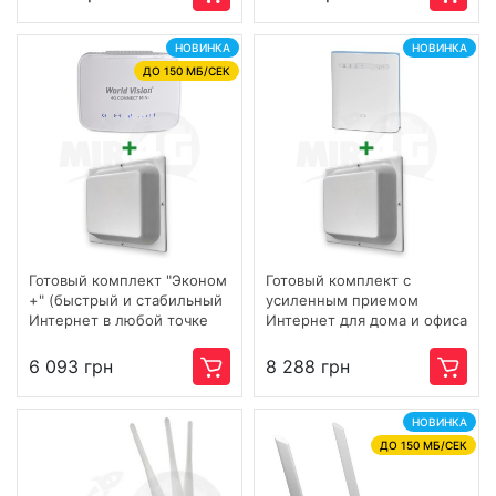
НОВИНКА
НОВИНКА
ДО 150 МБ/СЕК
Готовый комплект "Эконом
Готовый комплект с
+" (быстрый и стабильный
усиленным приемом
Интернет в любой точке
Интернет для дома и офиса
Украины и для большого
"Скорость +" (простой в
количества подключений)
установке, обеспечивает
6 093 грн
8 288 грн
скорость до 600 мбит) Wi-
Fi / 4G / 3G / LTE
НОВИНКА
ДО 150 МБ/СЕК