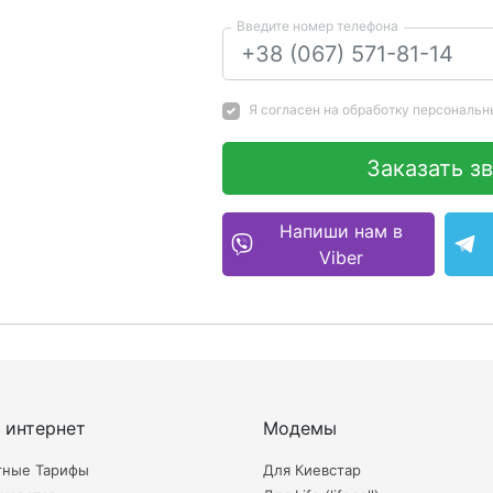
Введите номер телефона
Я согласен на
обработку персональн
Заказать з
Напиши нам в
Viber
 интернет
Модемы
тные Тарифы
Для Киевстар