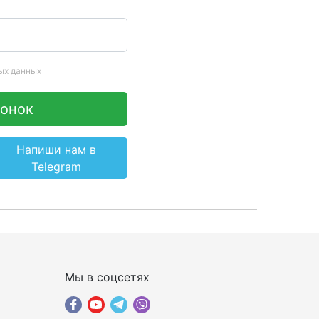
ых данных
вонок
Напиши нам в
Telegram
×
ПОДОБРАТЬ ИНТЕРНЕТ С
Мы в соцсетях
ЖЕНЕРОМ-
ИН
КОНСУЛЬТАНТОМ
Шаг 1
Чтобы выбрать лучшего оператора и