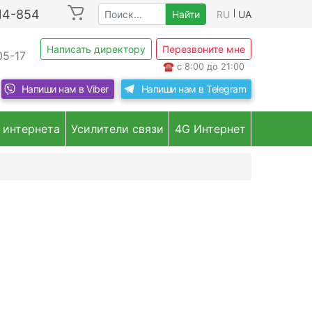
214-854
Найти
RU
UA
Написать директору
Перезвоните мне
05-17
☎
с 8:00 до 21:00
Напиши нам в
Viber
Напиши нам в
Telegram
 интернета
Усилители связи
4G Интернет