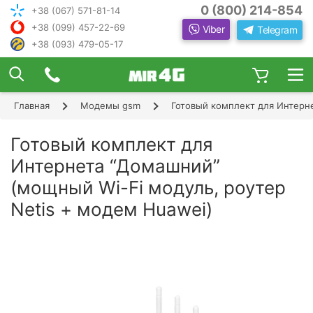
0 (800) 214-854
+38 (067) 571-81-14
+38 (099) 457-22-69
Viber
Telegram
+38 (093) 479-05-17
×
ПОДОБРАТЬ ИНТЕРНЕТ С ИН
ЖЕНЕРОМ-
КОНСУЛЬТАНТОМ
Главная
Модемы gsm
Готовый комплект для Интерне
Шаг 1
Чтобы выбрать лучшего оператора и
следую
оборудование, ответьте, пожалуйста, на
Шаг 2
Готовый комплект для
щие вопросы:
В каком населенном пункте Вы хотите
Интернета “Домашний”
Шаг 3
пользоваться Интернетом?
(мощный Wi-Fi модуль, роутер
Шаг 4
Netis + модем Huawei)