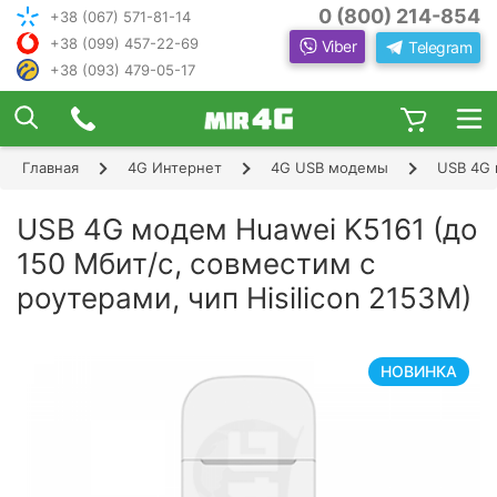
0 (800) 214-854
+38 (067) 571-81-14
+38 (099) 457-22-69
Viber
Telegram
+38 (093) 479-05-17
×
ПОДОБРАТЬ ИНТЕРНЕТ С ИН
ЖЕНЕРОМ-
КОНСУЛЬТАНТОМ
Главная
4G Интернет
4G USB модемы
USB 4G 
Шаг 1
Чтобы выбрать лучшего оператора и
следую
оборудование, ответьте, пожалуйста, на
Шаг 2
USB 4G модем Huawei K5161 (до
щие вопросы:
В каком населенном пункте Вы хотите
150 Мбит/с, совместим с
Шаг 3
пользоваться Интернетом?
роутерами, чип Hisilicon 2153M)
Шаг 4
НОВИНКА