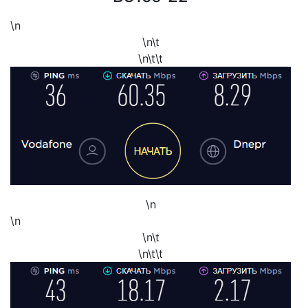
\n
\n\t
\n\t\t
\n
\n
\n\t
\n\t\t