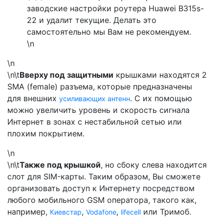
заводские настройки роутера Huawei B315s-
22 и удалит текущие. Делать это
самостоятельно мы Вам не рекомендуем.
\n
\n
\n\t
Вверху под защитными
крышками находятся 2
SMA (female) разъема, которые предназначены
для внешних
. С их помощью
усиливающих антенн
можно увеличить уровень и скорость сигнала
Интернет в зонах с нестабильной сетью или
плохим покрытием.
\n
\n\t
Также под крышкой
, но сбоку слева находится
слот для SIM-карты. Таким образом, Вы сможете
организовать доступ к Интернету посредством
любого мобильного GSM оператора, такого как,
например,
,
,
или Тримоб.
Киевстар
Vodafone
lifecell