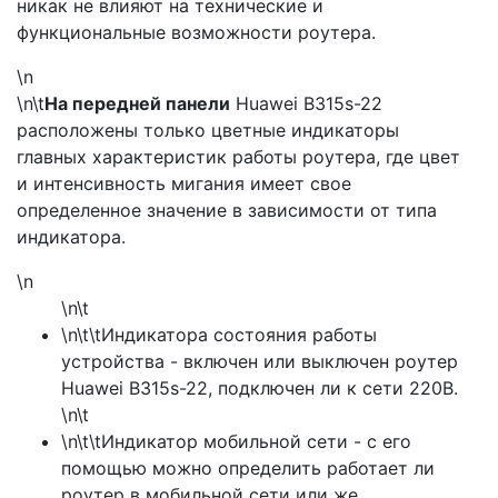
никак не влияют на технические и
функциональные возможности роутера.
\n
\n\t
На передней панели
Huawei B315s-22
расположены только цветные индикаторы
главных характеристик работы роутера, где цвет
и интенсивность мигания имеет свое
определенное значение в зависимости от типа
индикатора.
\n
\n\t
\n\t\tИндикатора состояния работы
устройства - включен или выключен роутер
Huawei B315s-22, подключен ли к сети 220В.
\n\t
\n\t\tИндикатор мобильной сети - с его
помощью можно определить работает ли
роутер в мобильной сети или же