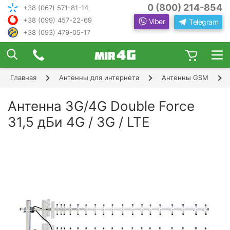
0 (800) 214-854
+38 (067) 571-81-14
+38 (099) 457-22-69
Viber
Telegram
+38 (093) 479-05-17
×
ПОДОБРАТЬ ИНТЕРНЕТ С ИН
ЖЕНЕРОМ-
КОНСУЛЬТАНТОМ
Главная
Антенны для интернета
Антенны GSM
Шаг 1
Чтобы выбрать лучшего оператора и
следую
оборудование, ответьте, пожалуйста, на
Шаг 2
Антенна 3G/4G Double Force
щие вопросы:
В каком населенном пункте Вы хотите
31,5 дБи 4G / 3G / LTE
Шаг 3
пользоваться Интернетом?
Шаг 4