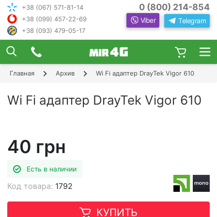
0 (800) 214-854
+38 (067) 571-81-14
+38 (099) 457-22-69
Viber
Telegram
+38 (093) 479-05-17
×
ПОДОБРАТЬ ИНТЕРНЕТ С ИН
ЖЕНЕРОМ-
КОНСУЛЬТАНТОМ
Главная
Архив
Wi Fi адаптер DrayTek Vigor 610
Шаг 1
Чтобы выбрать лучшего оператора и
следую
оборудование, ответьте, пожалуйста, на
Шаг 2
Wi Fi адаптер DrayTek Vigor 610
щие вопросы:
В каком населенном пункте Вы хотите
Шаг 3
пользоваться Интернетом?
Шаг 4
40 грн
Есть в наличии
Код товара:
1792
КУПИТЬ