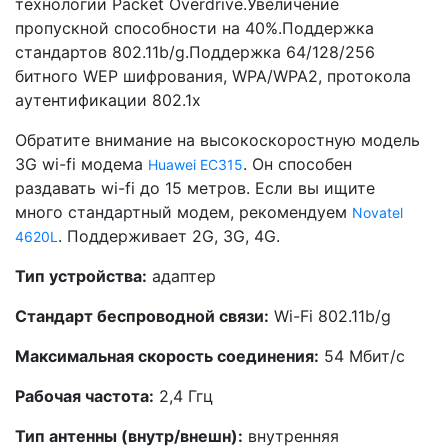
технологии Packet Overdrive.Увеличение
пропускной способности на 40%.Поддержка
стандартов 802.11b/g.Поддержка 64/128/256
битного WEP шифрования, WPA/WPA2, протокола
аутентификации 802.1х
Обратите внимание на высокоскоростную модель
3G wi-fi модема
. Он способен
Huawei EC315
раздавать wi-fi до 15 метров. Если вы ищите
много стандартный модем, рекомендуем
Novatel
. Поддерживает 2G, 3G, 4G.
4620L
Тип устройства:
адаптер
Стандарт беспроводной связи:
Wi-Fi 802.11b/g
Максимальная скорость соединения:
54 Мбит/с
Рабочая частота:
2,4 Ггц
Тип антенны (внутр/внешн):
внутренняя