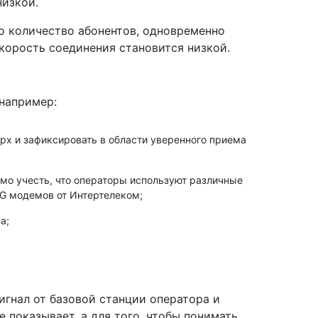
низкой.
о количество абонентов, одновременно
скорость соединения становится низкой.
 например:
рх и зафиксировать в области уверенного приема
мо учесть, что операторы используют различные
3G модемов от Интертелеком;
а;
гнал от базовой станции оператора и
 показывает, а для того, чтобы понимать,