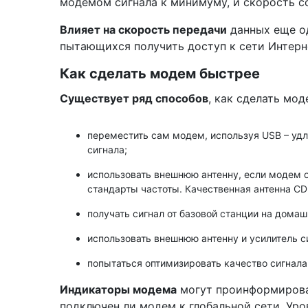
модемом сигнала к минимуму, и скорость с
Влияет на скорость передачи
данных еще од
пытающихся получить доступ к сети Интерне
Как сделать модем быстрее
Существует ряд способов
, как сделать мо
переместить сам модем, используя USB – удл
сигнала;
использовать внешнюю антенну, если модем 
стандарты частоты. Качественная антенна CD
получать сигнал от базовой станции на домаш
использовать внешнюю антенну и усилитель си
попытаться оптимизировать качество сигна
Индикаторы модема
могут проинформироват
подключен ли модем к глобальной сети. Уров