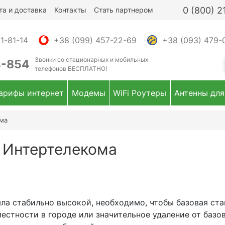
0 (800) 
та и доставка
Контакты
Стать партнером
1-81-14
+38 (099) 457-22-69
+38 (093) 479-
Звонки
со стационарных и мобильных
4-854
телефонов
БЕСПЛАТНО!
арифы интернет
Модемы
WiFi Роутеры
Антенны для
ома
ь Интертелекома
а стабильно высокой, необходимо, чтобы базовая ста
местности в городе или значительное удаление от баз