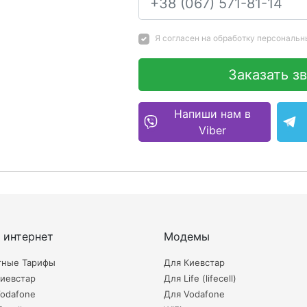
Я согласен на
обработку персональн
Заказать з
Напиши нам в
Viber
 интернет
Модемы
тные Тарифы
Для Киевстар
иевстар
Для Life (lifecell)
odafone
Для Vodafone