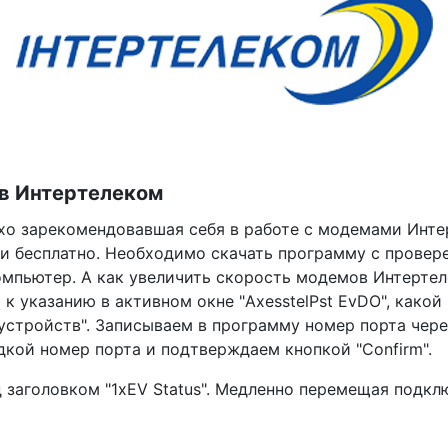
в Интертелеком
охо зарекомендовавшая себя в работе с модемами Интер
ти бесплатно. Необходимо скачать программу с провере
омпьютер. А как увеличить скорость модемов Интертел
 указанию в активном окне "AxesstelPst EvDO", какой
устройств". Записываем в программу номер порта через 
дкой номер порта и подтверждаем кнопкой "Confirm".
 заголовком "1xEV Status". Медленно перемещая подк