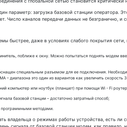
оединения с глобальной сетью становится критически 
ин параметр: загрузка базовой станции оператора. Эт
т. Число каналов передачи данных не безгранично, и 
демы быстрее, даже в условиях слабого покрытия сети,
инитель, поближе к окну. Можно попытаться поднять модем вве
оснащен специальным разъемом для ее подключения. Необходи
MA – диапазона это один из вариантов как увеличить скорость 
ний компьютер или ноутбук (планшет) при помощи Wi - Fi роутер
гнала базовой станции – достаточно затратный способ;
ла программными методами.
ь владельца о режимах работы устройства, есть ли си
ень сигнала от базовой станции модем, как правило, не