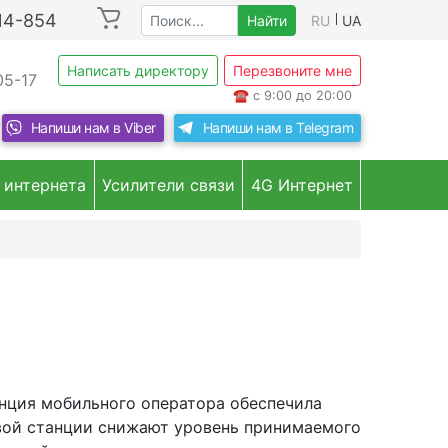
214-854
Найти
RU
UA
Написать директору
Перезвоните мне
05-17
☎
с 9:00 до 20:00
Напиши нам в
Viber
Напиши нам в
Telegram
 интернета
Усилители связи
4G Интернет
нция мобильного оператора обеспечила
овой станции снижают уровень принимаемого