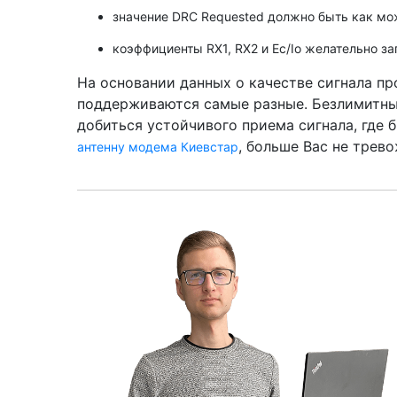
значение DRC Requested должно быть как мож
коэффициенты RX1, RX2 и Ec/Io желательно 
На основании данных о качестве сигнала п
поддерживаются самые разные. Безлимитн
добиться устойчивого приема сигнала, где 
, больше Вас не трево
антенну модема Киевстар