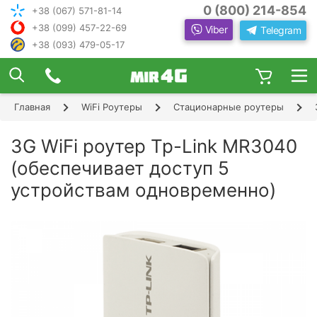
0 (800) 214-854
+38 (067) 571-81-14
+38 (099) 457-22-69
Viber
Telegram
+38 (093) 479-05-17
×
ПОДОБРАТЬ ИНТЕРНЕТ С ИН
ЖЕНЕРОМ-
КОНСУЛЬТАНТОМ
Главная
WiFi Роутеры
Стационарные роутеры
Шаг 1
Чтобы выбрать лучшего оператора и
следую
оборудование, ответьте, пожалуйста, на
Шаг 2
3G WiFi роутер Tp-Link MR3040
щие вопросы:
В каком населенном пункте Вы хотите
(обеспечивает доступ 5
Шаг 3
пользоваться Интернетом?
устройствам одновременно)
Шаг 4