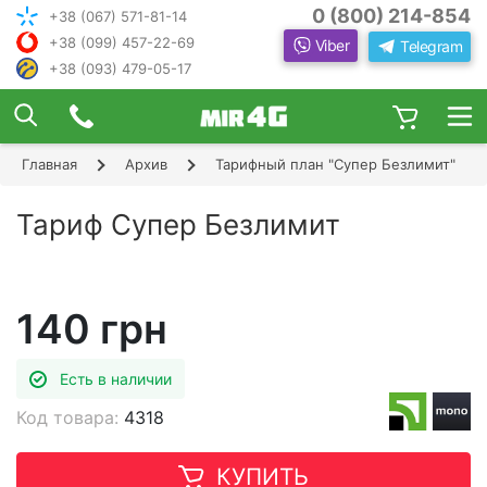
0 (800) 214-854
+38 (067) 571-81-14
+38 (099) 457-22-69
Viber
Telegram
+38 (093) 479-05-17
×
ПОДОБРАТЬ ИНТЕРНЕТ С ИН
ЖЕНЕРОМ-
КОНСУЛЬТАНТОМ
Главная
Архив
Тарифный план "Супер Безлимит"
Шаг 1
Чтобы выбрать лучшего оператора и
следую
оборудование, ответьте, пожалуйста, на
Шаг 2
Тариф Супер Безлимит
щие вопросы:
В каком населенном пункте Вы хотите
Шаг 3
пользоваться Интернетом?
Шаг 4
140 грн
Есть в наличии
Код товара:
4318
КУПИТЬ