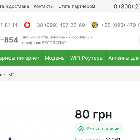
0 (800) 
та и доставка
Контакты
Стать партнером
1-81-14
+38 (099) 457-22-69
+38 (093) 479-
Звонки
со стационарных и мобильных
4-854
телефонов
БЕСПЛАТНО!
арифы интернет
Модемы
WiFi Роутеры
Антенны для
нет М"
80 грн
Есть в наличии
Код товара:
22261