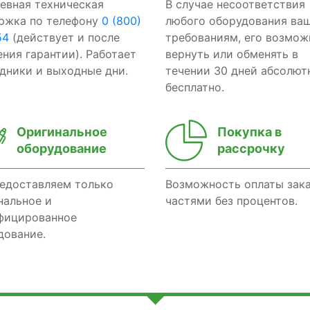
евная техническая
В случае несоответствия
ржка по телефону
0 (800)
любого оборудования ва
54
(действует и после
требованиям, его возмож
ения гарантии). Работает
вернуть или обменять в
здники и выходные дни.
течении 30 дней абсолют
бесплатно.
Оригинальное
Покупка в
оборудование
рассрочку
едоставляем только
Возможность оплаты зак
нальное и
частями без процентов.
фицированное
дование.