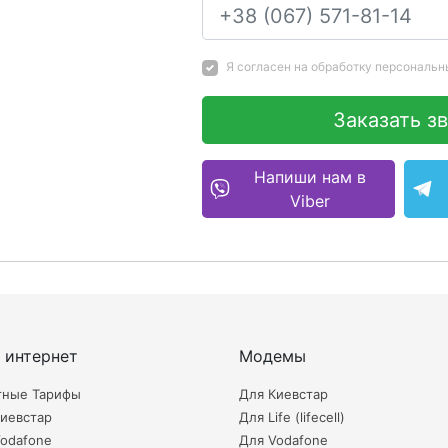
Я согласен на
обработку персональн
Заказать з
Напиши нам в
Viber
 интернет
Модемы
тные Тарифы
Для Киевстар
иевстар
Для Life (lifecell)
odafone
Для Vodafone