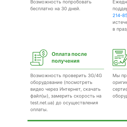
Возможность попробовать
Ежедн
бесплатно на 30 дней.
подде
214-8
истеч
в пра
Оплата после
получения
Возможность проверить 3G/4G
Мы пр
оборудование (посмотреть
ориги
видео через Интернет, скачать
серти
файл(ы), замерить скорость на
обору
test.net.ua) до осуществления
оплаты.