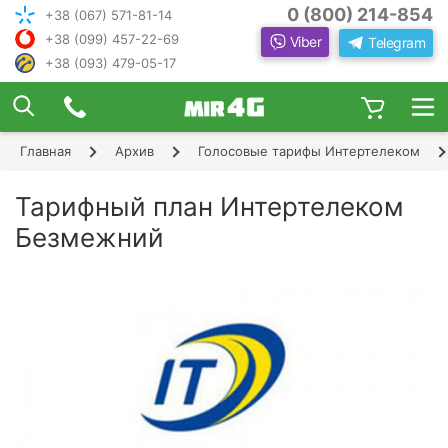
0 (800) 214-854
+38 (067) 571-81-14
+38 (099) 457-22-69
Viber
Telegram
+38 (093) 479-05-17
×
ПОДОБРАТЬ ИНТЕРНЕТ С ИН
ЖЕНЕРОМ-
КОНСУЛЬТАНТОМ
Главная
Архив
Голосовые тарифы Интертелеком
Шаг 1
Чтобы выбрать лучшего оператора и
следую
оборудование, ответьте, пожалуйста, на
Шаг 2
Тарифный план Интертелеком
щие вопросы:
В каком населенном пункте Вы хотите
Безмежний
Шаг 3
пользоваться Интернетом?
Шаг 4