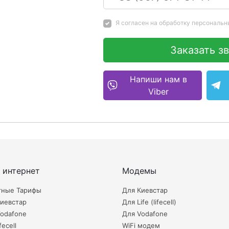
Я согласен на
обработку персональн
Заказать з
Напиши нам в
Viber
 интернет
Модемы
тные Тарифы
Для Киевстар
иевстар
Для Life (lifecell)
odafone
Для Vodafone
fecell
WiFi модем