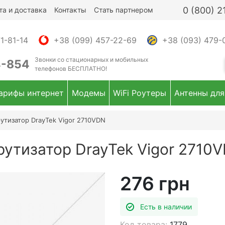
0 (800) 
та и доставка
Контакты
Стать партнером
1-81-14
+38 (099) 457-22-69
+38 (093) 479-
Звонки
со стационарных и мобильных
4-854
телефонов
БЕСПЛАТНО!
арифы интернет
Модемы
WiFi Роутеры
Антенны для
тизатор DrayTek Vigor 2710VDN
тизатор DrayTek Vigor 2710
276 грн
Есть в наличии
Код товара:
1779