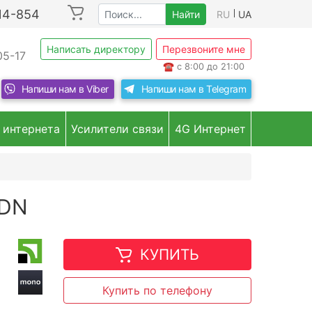
214-854
Найти
RU
UA
Написать директору
Перезвоните мне
05-17
☎
с 8:00 до 21:00
Напиши нам в
Viber
Напиши нам в
Telegram
 интернета
Усилители связи
4G Интернет
VDN
КУПИТЬ
Купить по телефону