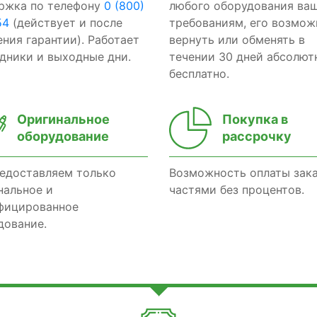
ржка по телефону
0 (800)
любого оборудования ва
54
(действует и после
требованиям, его возмож
ения гарантии). Работает
вернуть или обменять в
здники и выходные дни.
течении 30 дней абсолют
бесплатно.
Оригинальное
Покупка в
оборудование
рассрочку
едоставляем только
Возможность оплаты зак
нальное и
частями без процентов.
фицированное
дование.