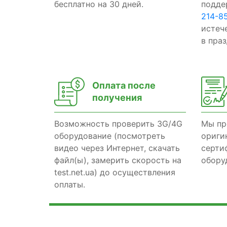
бесплатно на 30 дней.
подде
214-8
истеч
в пра
Оплата после
получения
Возможность проверить 3G/4G
Мы пр
оборудование (посмотреть
ориги
видео через Интернет, скачать
серти
файл(ы), замерить скорость на
обору
test.net.ua) до осуществления
оплаты.