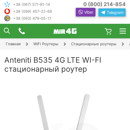
0 (800) 214-854
+38 (067) 571-81-14
+38 (099) 457-22-69
Viber
Telegram
+38 (093) 479-05-17
×
ПОДОБРАТЬ ИНТЕРНЕТ С ИН
ЖЕНЕРОМ-
КОНСУЛЬТАНТОМ
Главная
WiFi Роутеры
Стационарные роутеры
Шаг 1
Чтобы выбрать лучшего оператора и
следую
оборудование, ответьте, пожалуйста, на
Шаг 2
Anteniti B535 4G LTE WI-FI
щие вопросы:
В каком населенном пункте Вы хотите
стационарный роутер
Шаг 3
пользоваться Интернетом?
Шаг 4