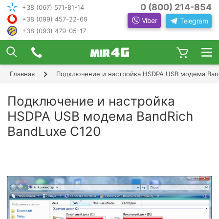
0 (800) 214-854
+38 (067) 571-81-14
+38 (099) 457-22-69
Viber
Telegram
+38 (093) 479-05-17
×
ПОДОБРАТЬ ИНТЕРНЕТ С ИН
ЖЕНЕРОМ-
КОНСУЛЬТАНТОМ
Главная
Подключение и настройка HSDPA USB модема Band
Шаг 1
Чтобы выбрать лучшего оператора и
следую
оборудование, ответьте, пожалуйста, на
Шаг 2
Подключение и настройка
щие вопросы:
В каком населенном пункте Вы хотите
HSDPA USB модема BandRich
Шаг 3
пользоваться Интернетом?
BandLuxe C120
Шаг 4