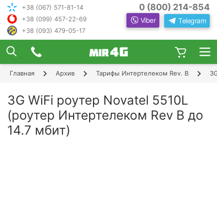
0 (800) 214-854
+38 (067) 571-81-14
+38 (099) 457-22-69
Viber
Telegram
+38 (093) 479-05-17
×
ПОДОБРАТЬ ИНТЕРНЕТ С ИН
ЖЕНЕРОМ-
КОНСУЛЬТАНТОМ
Главная
Архив
Тарифы Интертелеком Rev. B
3G
Шаг 1
Чтобы выбрать лучшего оператора и
следую
оборудование, ответьте, пожалуйста, на
Шаг 2
3G WiFi роутер Novatel 5510L
щие вопросы:
В каком населенном пункте Вы хотите
(роутер Интертелеком Rev B до
Шаг 3
пользоваться Интернетом?
14.7 мбит)
Шаг 4