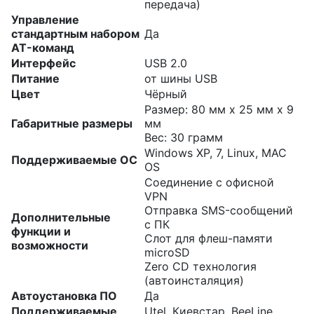
передача)
Управление
стандартным набором
Да
AT-команд
Интерфейс
USB 2.0
Питание
от шины USB
Цвет
Чёрный
Размер: 80 мм x 25 мм x 9
Габаритные размеры
мм
Вес: 30 грамм
Windows XP, 7, Linux, MAC
Поддерживаемые ОС
OS
Соединение с офисной
VPN
Отправка SMS-сообщений
Дополнительные
с ПК
функции и
Слот для флеш-памяти
возможности
microSD
Zero CD технология
(автоинсталяция)
Автоустановка ПО
Да
Поддерживаемые
Utel, Киевстар, BeeLine,