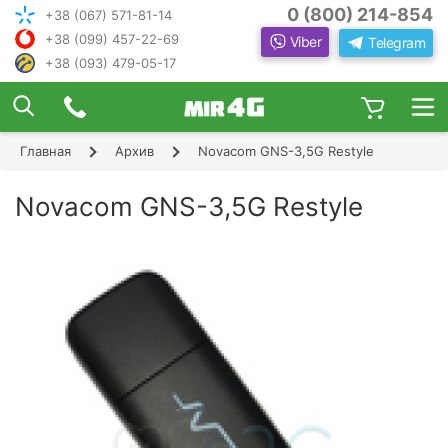
0 (800) 214-854
+38 (067) 571-81-14
+38 (099) 457-22-69
Viber
Telegram
+38 (093) 479-05-17
×
ПОДОБРАТЬ ИНТЕРНЕТ С ИН
ЖЕНЕРОМ-
КОНСУЛЬТАНТОМ
Главная
Архив
Novacom GNS-3,5G Restyle
Шаг 1
Чтобы выбрать лучшего оператора и
следую
оборудование, ответьте, пожалуйста, на
Шаг 2
Novacom GNS-3,5G Restyle
щие вопросы:
В каком населенном пункте Вы хотите
Шаг 3
пользоваться Интернетом?
Шаг 4