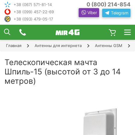
0 (800) 214-854
+38 (067) 571-81-14
+38 (099) 457-22-69
Viber
Telegram
+38 (093) 479-05-17
×
ПОДОБРАТЬ ИНТЕРНЕТ С ИН
ЖЕНЕРОМ-
КОНСУЛЬТАНТОМ
Главная
Антенны для интернета
Антенны GSM
Шаг 1
Чтобы выбрать лучшего оператора и
следую
оборудование, ответьте, пожалуйста, на
Шаг 2
Телескопическая мачта
щие вопросы:
В каком населенном пункте Вы хотите
Шпиль-15 (высотой от 3 до 14
Шаг 3
пользоваться Интернетом?
метров)
Шаг 4