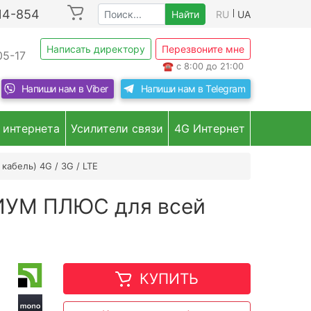
214-854
Найти
RU
UA
Написать директору
Перезвоните мне
05-17
☎
с 8:00 до 21:00
Напиши нам в
Viber
Напиши нам в
Telegram
 интернета
Усилители связи
4G Интернет
кабель) 4G / 3G / LTE
МИУМ ПЛЮС для всей
КУПИТЬ