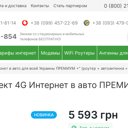
0 (800) 
та и доставка
Контакты
Стать партнером
1-81-14
+38 (099) 457-22-69
+38 (093) 479-
Звонки
со стационарных и мобильных
4-854
телефонов
БЕСПЛАТНО!
арифы интернет
Модемы
WiFi Роутеры
Антенны для
нет в авто для всей Украины ПРЕМИУМ +" (роутер + автоантенна + 
лект 4G Интернет в авто ПРЕ
5 593 грн
НОВИНКА
Есть в наличии