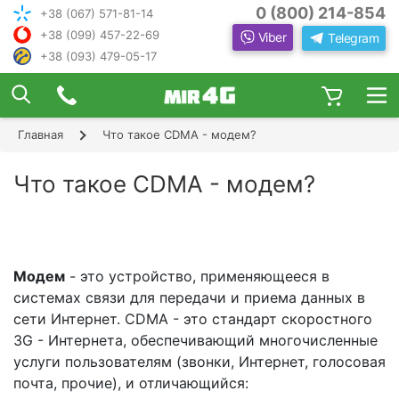
0 (800) 214-854
+38 (067) 571-81-14
+38 (099) 457-22-69
Viber
Telegram
+38 (093) 479-05-17
×
ПОДОБРАТЬ ИНТЕРНЕТ С ИН
ЖЕНЕРОМ-
КОНСУЛЬТАНТОМ
Главная
Что такое CDMA - модем?
Шаг 1
Чтобы выбрать лучшего оператора и
следую
оборудование, ответьте, пожалуйста, на
Шаг 2
Что такое CDMA - модем?
щие вопросы:
В каком населенном пункте Вы хотите
Шаг 3
пользоваться Интернетом?
Шаг 4
Модем
- это устройство, применяющееся в
системах связи для передачи и приема данных в
сети Интернет. CDMA - это стандарт скоростного
3G - Интернета, обеспечивающий многочисленные
услуги пользователям (звонки, Интернет, голосовая
почта, прочие), и отличающийся: