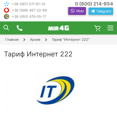
0 (800) 214-854
+38 (067) 571-81-14
+38 (099) 457-22-69
Viber
Telegram
+38 (093) 479-05-17
×
ПОДОБРАТЬ ИНТЕРНЕТ С ИН
ЖЕНЕРОМ-
КОНСУЛЬТАНТОМ
Главная
Архив
Тариф "Интернет 222"
Шаг 1
Чтобы выбрать лучшего оператора и
следую
оборудование, ответьте, пожалуйста, на
Шаг 2
Тариф Интернет 222
щие вопросы:
В каком населенном пункте Вы хотите
Шаг 3
пользоваться Интернетом?
Шаг 4