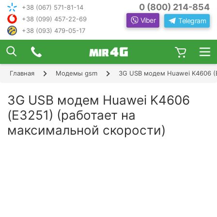
0 (800) 214-854
+38 (067) 571-81-14
+38 (099) 457-22-69
Viber
Telegram
+38 (093) 479-05-17
×
ПОДОБРАТЬ ИНТЕРНЕТ С ИН
ЖЕНЕРОМ-
КОНСУЛЬТАНТОМ
Главная
Модемы gsm
3G USB модем Huawei K4606 (E
Шаг 1
Чтобы выбрать лучшего оператора и
следую
оборудование, ответьте, пожалуйста, на
Шаг 2
3G USB модем Huawei K4606
щие вопросы:
В каком населенном пункте Вы хотите
(E3251) (работает на
Шаг 3
пользоваться Интернетом?
максимальной скорости)
Шаг 4