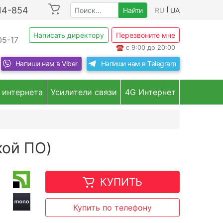
214-854
Найти
RU
UA
Написать директору
Перезвоните мне
05-17
☎
с 9:00 до 20:00
Напиши нам в
Viber
Напиши нам в
Telegram
 интернета
Усилители связи
4G Интернет
кой ПО)
КУПИТЬ
Купить по телефону