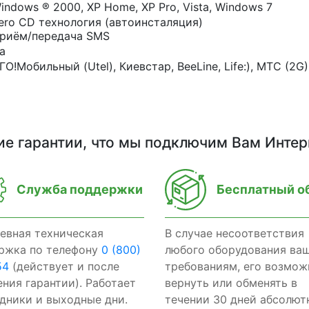
indows ® 2000, XP Home, XP Pro, Vista, Windows 7
ero CD технология (автоинсталяция)
риём/передача SMS
а
ГО!Мобильный (Utel), Киевстар, BeeLine, Life:), MTC (2G)
ие гарантии, что мы подключим Вам Интер
Служба поддержки
Бесплатный о
евная техническая
В случае несоответствия
ржка по телефону
0 (800)
любого оборудования ва
54
(действует и после
требованиям, его возмож
ения гарантии). Работает
вернуть или обменять в
здники и выходные дни.
течении 30 дней абсолют