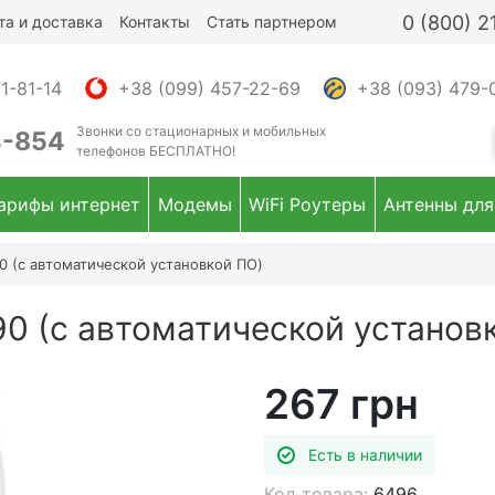
0 (800) 
та и доставка
Контакты
Стать партнером
1-81-14
+38 (099) 457-22-69
+38 (093) 479-
Звонки
со стационарных и мобильных
4-854
телефонов
БЕСПЛАТНО!
арифы интернет
Модемы
WiFi Роутеры
Антенны для
 (с автоматической установкой ПО)
0 (с автоматической установ
267 грн
Есть в наличии
Код товара:
6496