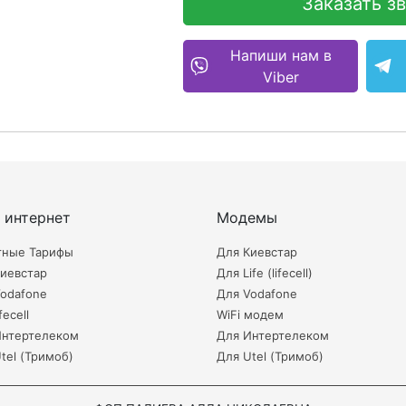
Заказать з
Напиши нам в
Viber
 интернет
Модемы
тные Тарифы
Для Киевстар
иевстар
Для Life (lifecell)
odafone
Для Vodafone
fecell
WiFi модем
Интертелеком
Для Интертелеком
tel (Тримоб)
Для Utel (Тримоб)