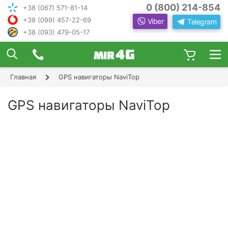
0 (800) 214-854
+38 (067) 571-81-14
+38 (099) 457-22-69
Viber
Telegram
+38 (093) 479-05-17
×
ПОДОБРАТЬ ИНТЕРНЕТ С ИН
ЖЕНЕРОМ-
КОНСУЛЬТАНТОМ
Главная
GPS навигаторы NaviTop
Шаг 1
Чтобы выбрать лучшего оператора и
следую
оборудование, ответьте, пожалуйста, на
Шаг 2
GPS навигаторы NaviTop
щие вопросы:
В каком населенном пункте Вы хотите
Шаг 3
пользоваться Интернетом?
Шаг 4