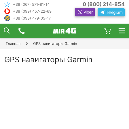
0 (800) 214-854
+38 (067) 571-81-14
+38 (099) 457-22-69
Viber
Telegram
+38 (093) 479-05-17
×
ПОДОБРАТЬ ИНТЕРНЕТ С ИН
ЖЕНЕРОМ-
КОНСУЛЬТАНТОМ
Главная
GPS навигаторы Garmin
Шаг 1
Чтобы выбрать лучшего оператора и
следую
оборудование, ответьте, пожалуйста, на
Шаг 2
GPS навигаторы Garmin
щие вопросы:
В каком населенном пункте Вы хотите
Шаг 3
пользоваться Интернетом?
Шаг 4