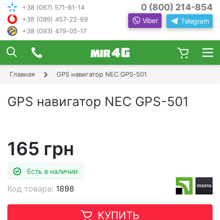
0 (800) 214-854
+38 (067) 571-81-14
+38 (099) 457-22-69
Viber
Telegram
+38 (093) 479-05-17
×
ПОДОБРАТЬ ИНТЕРНЕТ С ИН
ЖЕНЕРОМ-
КОНСУЛЬТАНТОМ
Главная
GPS навигатор NEC GPS-501
Шаг 1
Чтобы выбрать лучшего оператора и
следую
оборудование, ответьте, пожалуйста, на
Шаг 2
GPS навигатор NEC GPS-501
щие вопросы:
В каком населенном пункте Вы хотите
Шаг 3
пользоваться Интернетом?
Шаг 4
165 грн
Есть в наличии
Код товара:
1898
КУПИТЬ