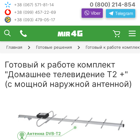
0 (800) 214-854
+38 (067) 571-81-14
+38 (099) 457-22-69
Viber
Telegram
+38 (093) 479-05-17
×
ПОДОБРАТЬ ИНТЕРНЕТ С ИН
ЖЕНЕРОМ-
КОНСУЛЬТАНТОМ
Главная
Готовые решения
Готовый к работе компле
Шаг 1
Чтобы выбрать лучшего оператора и
следую
оборудование, ответьте, пожалуйста, на
Шаг 2
Готовый к работе комплект
щие вопросы:
В каком населенном пункте Вы хотите
"Домашнее телевидение Т2 +"
Шаг 3
пользоваться Интернетом?
(с мощной наружной антенной)
Шаг 4