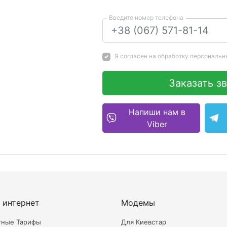
Введите номер телефона
Я согласен на
обработку персональн
Заказать з
Напиши нам в
Viber
 интернет
Модемы
тные Тарифы
Для Киевстар