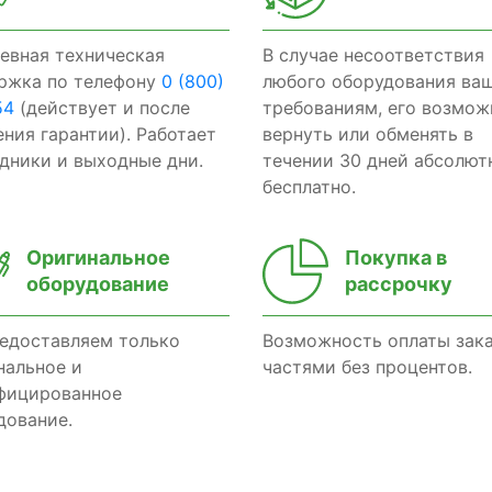
евная техническая
В случае несоответствия
ржка по телефону
0 (800)
любого оборудования ва
54
(действует и после
требованиям, его возмож
ения гарантии). Работает
вернуть или обменять в
здники и выходные дни.
течении 30 дней абсолют
бесплатно.
Оригинальное
Покупка в
оборудование
рассрочку
едоставляем только
Возможность оплаты зак
нальное и
частями без процентов.
фицированное
дование.