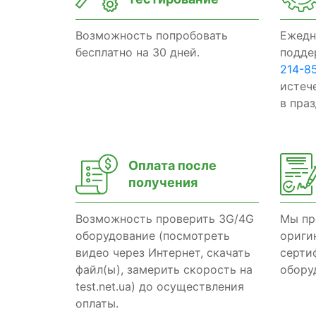
Возможность попробовать
Ежедн
бесплатно на 30 дней.
подде
214-8
истеч
в пра
Оплата после
получения
Возможность проверить 3G/4G
Мы пр
оборудование (посмотреть
ориги
видео через Интернет, скачать
серти
файл(ы), замерить скорость на
обору
test.net.ua) до осуществления
оплаты.