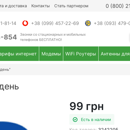
0 (800) 
та и доставка
Контакты
Стать партнером
1-81-14
+38 (099) 457-22-69
+38 (093) 479-
Звонки
со стационарных и мобильных
4-854
телефонов
БЕСПЛАТНО!
арифы интернет
Модемы
WiFi Роутеры
Антенны для
день"
день
99 грн
Есть в наличии
Код товара:
3242205