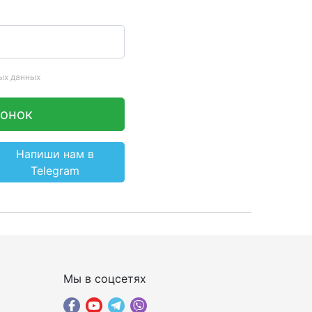
ых данных
вонок
Напиши нам в
Telegram
×
ПОДОБРАТЬ ИНТЕРНЕТ С
Мы в соцсетях
ЖЕНЕРОМ-
ИН
КОНСУЛЬТАНТОМ
Шаг 1