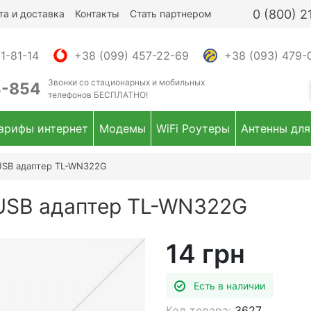
0 (800) 
та и доставка
Контакты
Стать партнером
1-81-14
+38 (099) 457-22-69
+38 (093) 479-
Звонки
со стационарных и мобильных
4-854
телефонов
БЕСПЛАТНО!
арифы интернет
Модемы
WiFi Роутеры
Антенны для
USB адаптер TL-WN322G
USB адаптер TL-WN322G
14 грн
Есть в наличии
Код товара:
3627