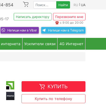
214-854
Найти
RU
UA
Написать директору
Перезвоните мне
05-17
☎
с 9:00 до 20:00
Напиши нам в
Viber
Напиши нам в
Telegram
 интернета
Усилители связи
4G Интернет
КУПИТЬ
Купить по телефону