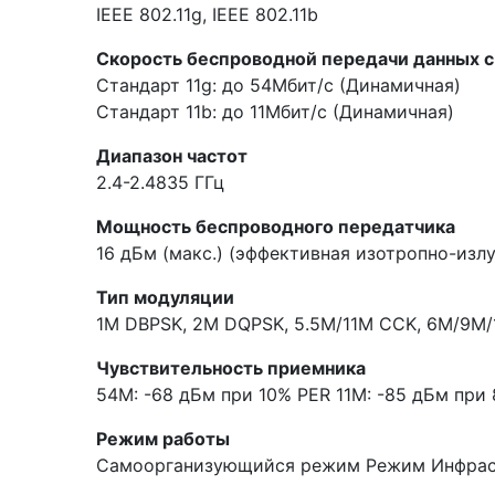
IEEE 802.11g, IEEE 802.11b
Скорость беспроводной передачи данных 
Стандарт 11g: до 54Мбит/с (Динамичная)
Стандарт 11b: до 11Мбит/с (Динамичная)
Диапазон частот
2.4-2.4835 ГГц
Мощность беспроводного передатчика
16 дБм (макс.) (эффективная изотропно-изл
Тип модуляции
1M DBPSK, 2M DQPSK, 5.5M/11M CCK, 6M/9
Чувствительность приемника
54M: -68 дБм при 10% PER 11M: -85 дБм при
Режим работы
Самоорганизующийся режим Режим Инфра