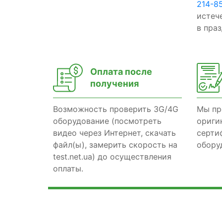
214-8
истеч
в пра
Оплата после
получения
Возможность проверить 3G/4G
Мы пр
оборудование (посмотреть
ориги
видео через Интернет, скачать
серти
файл(ы), замерить скорость на
обору
test.net.ua) до осуществления
оплаты.