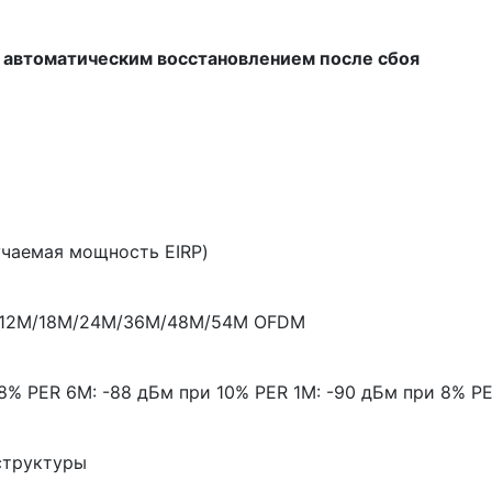
с автоматическим восстановлением после сбоя
учаемая мощность EIRP)
M/12M/18M/24M/36M/48M/54M OFDM
 8% PER 6M: -88 дБм при 10% PER 1M: -90 дБм при 8% P
структуры