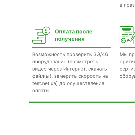
в пра
Оплата после
получения
Возможность проверить 3G/4G
Мы пр
оборудование (посмотреть
ориги
видео через Интернет, скачать
серти
файл(ы), замерить скорость на
обору
test.net.ua) до осуществления
оплаты.