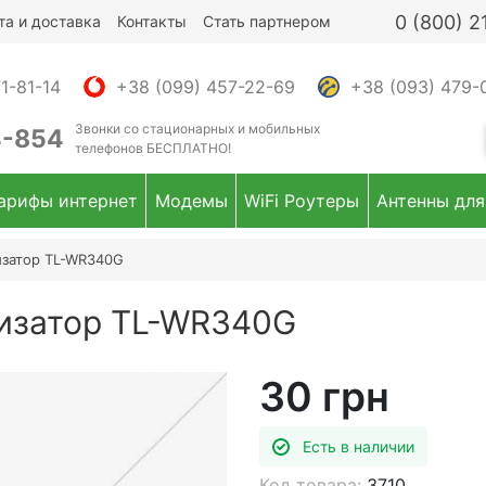
0 (800) 
та и доставка
Контакты
Стать партнером
1-81-14
+38 (099) 457-22-69
+38 (093) 479-
Звонки
со стационарных и мобильных
4-854
телефонов
БЕСПЛАТНО!
арифы интернет
Модемы
WiFi Роутеры
Антенны для
затор TL-WR340G
изатор TL-WR340G
30 грн
Есть в наличии
Код товара:
3710