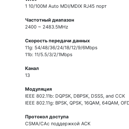
1 10/100M Auto MDI/MDIX RJ45 порт
Частотный диапазон
2400 ~ 2483.5MHz
Скорость передачи данных
11g: 54/48/36/24/18/12/9/6Mbps
11b: 11/5.5/3/2/1Mbps
Канал
13
Модуляция
IEEE 802.11b: DQPSK, DBPSK, DSSS, and CCK
IEEE 802.11g: BPSK, QPSK, 16QAM, 64QAM, O
Протокол доступа
CSMA/CAс поддержкой ACK