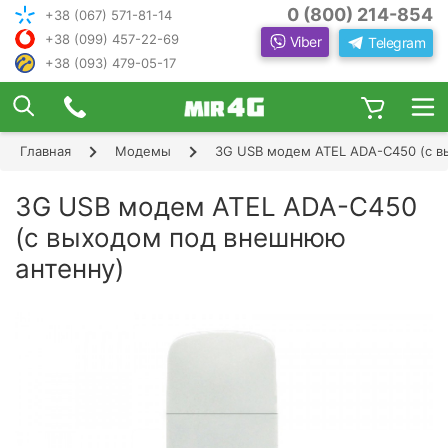
0 (800) 214-854
+38 (067) 571-81-14
+38 (099) 457-22-69
Viber
Telegram
+38 (093) 479-05-17
×
ПОДОБРАТЬ ИНТЕРНЕТ С ИН
ЖЕНЕРОМ-
КОНСУЛЬТАНТОМ
Главная
Модемы
3G USB модем ATEL ADA-С450 (с 
Шаг 1
Чтобы выбрать лучшего оператора и
следую
оборудование, ответьте, пожалуйста, на
Шаг 2
3G USB модем ATEL ADA-С450
щие вопросы:
В каком населенном пункте Вы хотите
(с выходом под внешнюю
Шаг 3
пользоваться Интернетом?
антенну)
Шаг 4