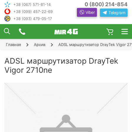
0 (800) 214-854
+38 (067) 571-81-14
+38 (099) 457-22-69
Viber
Telegram
+38 (093) 479-05-17
×
ПОДОБРАТЬ ИНТЕРНЕТ С ИН
ЖЕНЕРОМ-
КОНСУЛЬТАНТОМ
Главная
Архив
ADSL маршрутизатор DrayTek Vigor 27
Шаг 1
Чтобы выбрать лучшего оператора и
следую
оборудование, ответьте, пожалуйста, на
Шаг 2
ADSL маршрутизатор DrayTek
щие вопросы:
В каком населенном пункте Вы хотите
Vigor 2710ne
Шаг 3
пользоваться Интернетом?
Шаг 4