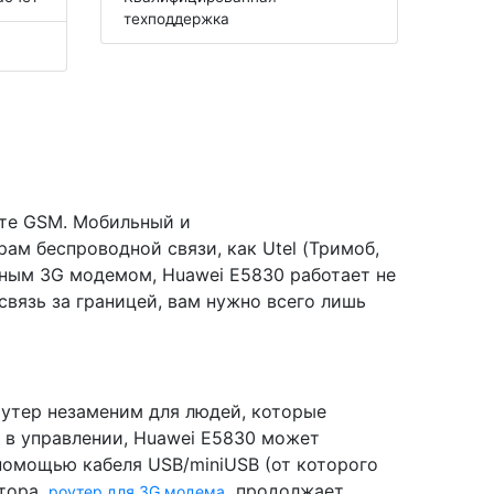
техподдержка
рте GSM. Мобильный и
ам беспроводной связи, как Utel (Тримоб,
нным 3G модемом, Huawei E5830 работает не
связь за границей, вам нужно всего лишь
оутер незаменим для людей, которые
 в управлении, Huawei E5830 может
 помощью кабеля USB/miniUSB (от которого
ятора,
продолжает
роутер для 3G модема