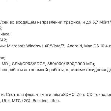
т/сек во входящем направлении трафика, и до 5,7 Мбит
5;
часа;
PA2;
Microsoft Windows XP/Vista/7, Android, Mac OS 10.4 ил
ов;
 МГц, GSM/GPRS/EDGE, 850/900/1800/1900 МГц;
 часа работы автономной работы, в режиме ожидания до
: Слот для флеш-памяти microSDHC, Zero CD технолог
el, MTC (2G), BeeLine, Life:).