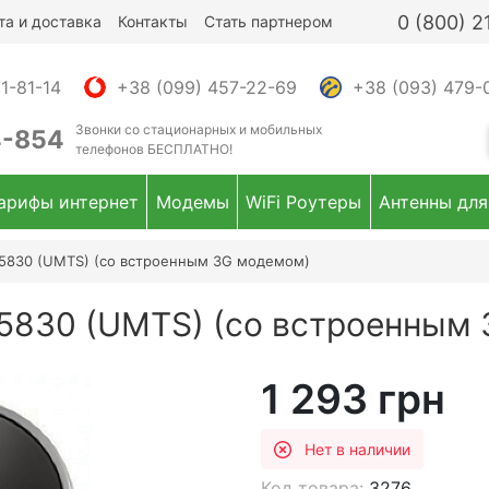
0 (800) 
та и доставка
Контакты
Стать партнером
1-81-14
+38 (099) 457-22-69
+38 (093) 479-
Звонки
со стационарных и мобильных
4-854
телефонов
БЕСПЛАТНО!
арифы интернет
Модемы
WiFi Роутеры
Антенны для
E5830 (UMTS) (со встроенным 3G модемом)
 E5830 (UMTS) (со встроенным
1 293 грн
Нет в наличии
Код товара:
3276