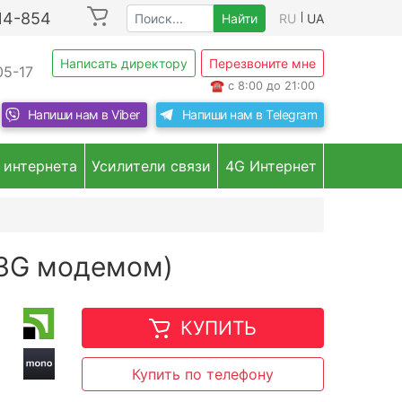
214-854
Найти
RU
UA
Написать директору
Перезвоните мне
05-17
☎
с 8:00 до 21:00
Напиши нам в
Viber
Напиши нам в
Telegram
 интернета
Усилители связи
4G Интернет
 3G модемом)
КУПИТЬ
Купить по телефону