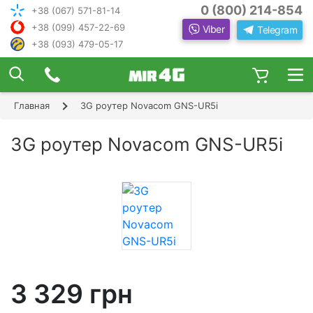
0 (800) 214-854
+38 (067) 571-81-14
+38 (099) 457-22-69
Viber
Telegram
+38 (093) 479-05-17
×
ПОДОБРАТЬ ИНТЕРНЕТ С ИН
ЖЕНЕРОМ-
КОНСУЛЬТАНТОМ
Главная
3G роутер Novacom GNS-UR5i
Шаг 1
Чтобы выбрать лучшего оператора и
следую
оборудование, ответьте, пожалуйста, на
Шаг 2
3G роутер Novacom GNS-UR5i
щие вопросы:
В каком населенном пункте Вы хотите
Шаг 3
пользоваться Интернетом?
Шаг 4
3 329 грн