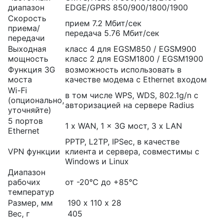
диапазон
EDGE/GPRS 850/900/1800/1900
Скорость
прием 7.2 Мбит/сек
приема/
передача 5.76 Мбит/сек
передачи
Выходная
класс 4 для EGSM850 / EGSM900
мощность
класс 2 для EGSM1800 / EGSM1900
Функция 3G
возможность использовать в
моста
качестве модема с Ethernet входом
Wi-Fi
в том числе WPS, WDS, 802.1g/n с
(опционально,
авторизацией на сервере Radius
уточняйте)
5 портов
1 x WAN, 1 x 3G мост, 3 х LAN
Ethernet
PPTP, L2TP, IPSec, в качестве
VPN функции
клиента и сервера, совместимы с
Windows и Linux
Диапазон
рабочих
от -20°С до +85°С
температур
Размер, мм
190 х 110 х 28
Вес, г
405