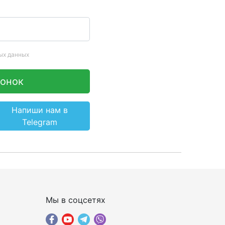
ых данных
вонок
Напиши нам в
Telegram
×
ПОДОБРАТЬ ИНТЕРНЕТ С
Мы в соцсетях
ЖЕНЕРОМ-
ИН
КОНСУЛЬТАНТОМ
Шаг 1