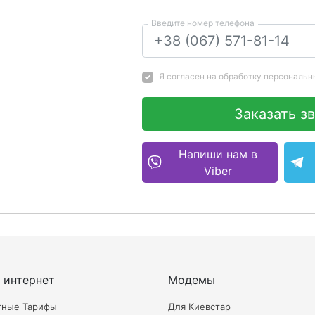
Введите номер телефона
Я согласен на
обработку персональн
Заказать з
Напиши нам в
Viber
 интернет
Модемы
тные Тарифы
Для Киевстар