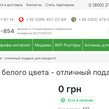
0 (800) 
та и доставка
Контакты
Стать партнером
1-81-14
+38 (099) 457-22-69
+38 (093) 479-
Звонки
со стационарных и мобильных
4-854
телефонов
БЕСПЛАТНО!
арифы интернет
Модемы
WiFi Роутеры
Антенны для
 - отличный подарок для каждого!
белого цвета - отличный под
0 грн
Есть в наличии
Код товара:
432