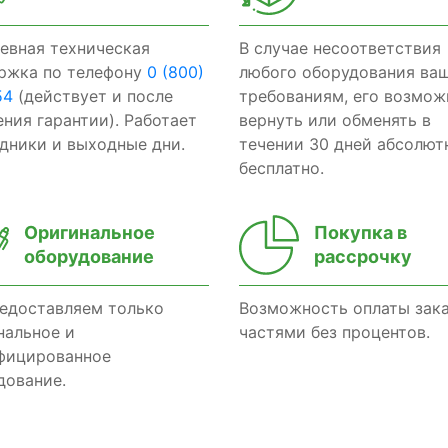
евная техническая
В случае несоответствия
ржка по телефону
0 (800)
любого оборудования ва
54
(действует и после
требованиям, его возмож
ения гарантии). Работает
вернуть или обменять в
здники и выходные дни.
течении 30 дней абсолют
бесплатно.
Оригинальное
Покупка в
оборудование
рассрочку
едоставляем только
Возможность оплаты зак
нальное и
частями без процентов.
фицированное
дование.