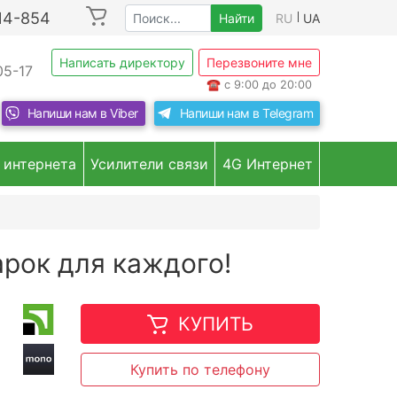
214-854
Найти
RU
UA
Написать директору
Перезвоните мне
05-17
☎
с 9:00 до 20:00
Напиши нам в
Viber
Напиши нам в
Telegram
 интернета
Усилители связи
4G Интернет
арок для каждого!
КУПИТЬ
Купить по телефону