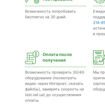
Возможность попробовать
Ежедн
бесплатно на 30 дней.
подде
214-8
истеч
в пра
Оплата после
получения
Возможность проверить 3G/4G
Мы пр
оборудование (посмотреть
ориги
видео через Интернет, скачать
серти
файл(ы), замерить скорость на
обору
test.net.ua) до осуществления
оплаты.