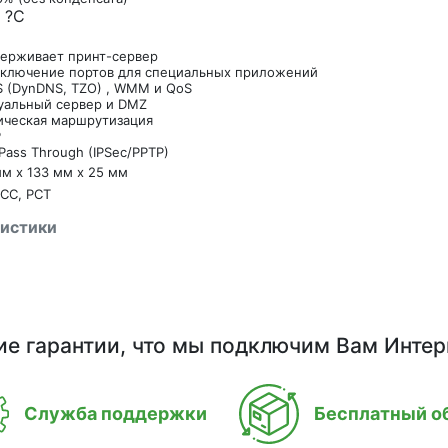
?
С
ерживает принт-сервер
ключение портов для специальных приложений
 (DynDNS, TZO) , WMM и QoS
уальный сервер и DMZ
ическая маршрутизация
P
Pass Through (IPSec/PPTP)
мм x 133 мм x 25 мм
FCC, РСТ
ристики
ие гарантии, что мы подключим Вам Интер
Служба поддержки
Бесплатный о