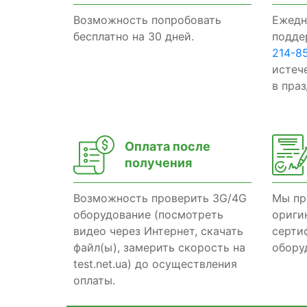
Возможность попробовать
Ежедн
бесплатно на 30 дней.
подде
214-8
истеч
в пра
Оплата после
получения
Возможность проверить 3G/4G
Мы пр
оборудование (посмотреть
ориги
видео через Интернет, скачать
серти
файл(ы), замерить скорость на
обору
test.net.ua) до осуществления
оплаты.