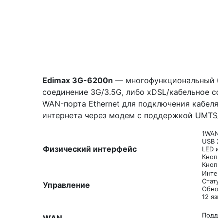
Edimax 3G-6200n
— многофункциональный б
соединение 3G/3.5G, либо xDSL/кабельное 
WAN-порта Ethernet для подключения кабеля
интернета через модем с поддержкой UMTS
1WAN
USB 
Физический интерфейс
LED 
Кноп
Кноп
Инте
Стат
Управление
Обно
12 я
Подд