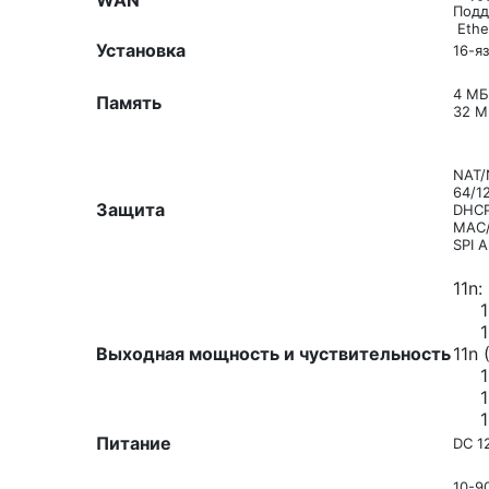
WAN
Подд
Ethe
Установка
16-я
4 МБ
Память
32 
NAT/
64/1
Защита
DHCP
MAC/
SPI 
11n
11g
11b
Выходная мощность и чуствительность
11n 
11n
11g
11b
Питание
DC 1
10-9