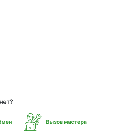
нет?
бмен
Вызов мастера