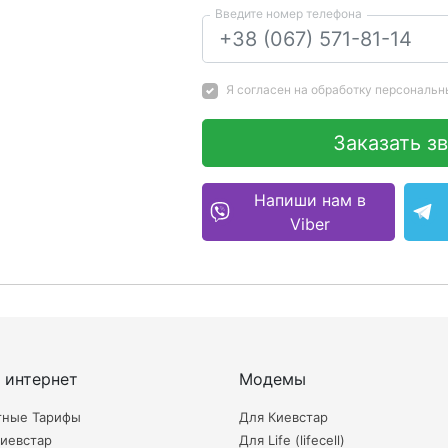
Введите номер телефона
Я согласен на
обработку персональн
Заказать з
Напиши нам в
Viber
 интернет
Модемы
тные Тарифы
Для Киевстар
иевстар
Для Life (lifecell)