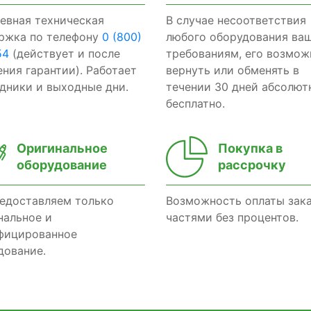
евная техническая
В случае несоответствия
ржка по телефону
0 (800)
любого оборудования ва
54
(действует и после
требованиям, его возмож
ения гарантии). Работает
вернуть или обменять в
здники и выходные дни.
течении 30 дней абсолют
бесплатно.
Оригинальное
Покупка в
оборудование
рассрочку
едоставляем только
Возможность оплаты зак
нальное и
частями без процентов.
фицированное
дование.