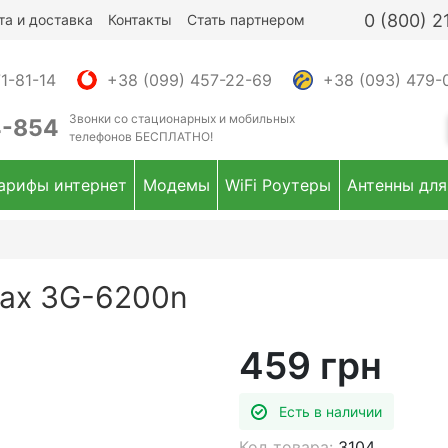
0 (800) 
та и доставка
Контакты
Стать партнером
1-81-14
+38 (099) 457-22-69
+38 (093) 479-
Звонки
со стационарных и мобильных
4-854
телефонов
БЕСПЛАТНО!
арифы интернет
Модемы
WiFi Роутеры
Антенны для
ax 3G-6200n
459 грн
Есть в наличии
Код товара:
3104