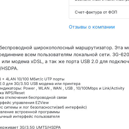
Счет-фактура от ФОП
Отзывы о компании
еспроводной широкополосный маршрутизатор. Эта мо
соединение всем пользователям локальной сети. 3G-62
 или модема xDSL, а так же порта USB 2.0 для подклю
/HSDPA.
 + 4LAN 10/100 Мбит/с UTP порты
2.0 для 3G/3.5G USB модема или принтера
индикаторы: Power , WLAN , WAN , USB , 10/100Mbps и Link/Activity
ка WPS/Reset
ка отключения беспроводной связи
рфейс управления EZView
ус ситемы и лог безопасности(веб интерфейс)
вление встроенной программы
зычный интерфейс пользователя
ерживает 3G/3.5G UMTS/HSDPA