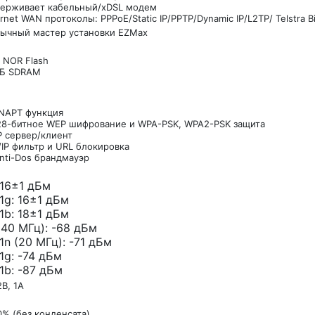
ерживает кабельный/xDSL модем
rnet WAN протоколы: PPPoE/Static IP/PPTP/Dynamic IP/L2TP/ Telstra B
зычный мастер установки EZMax
 NOR Flash
МБ SDRAM
NAPT функция
28-битное WEP шифрование и WPA-PSK, WPA2-PSK защита
 сервер/клиент
IP фильтр и URL блокировка
Anti-Dos брандмауэр
: 16±1 дБм
: 16±1 дБм
: 18±1 дБм
(40 МГц): -68 дБм
 (20 МГц): -71 дБм
: -74 дБм
: -87 дБм
2В, 1А
0% (без конденсата)