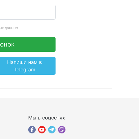
ых данных
вонок
Напиши нам в
Telegram
×
ПОДОБРАТЬ ИНТЕРНЕТ С
Мы в соцсетях
ЖЕНЕРОМ-
ИН
КОНСУЛЬТАНТОМ
Шаг 1
Чтобы выбрать лучшего оператора и